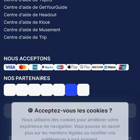
Centre d'aide de GetYourGuide
Centre d'aide de Headout
Centre d'aide de Klook
Centre d'aide de Musement
Centre d'aide de Trip
NOUS ACCEPTONS
NOS PARTENAIRES
🍪 Acceptez-vous les cookies ?
English
Español
Nous utilisons des cookies pour améliorer votre
expérience de navigation.
Vous pouvez en savoir
© Dublin Tickets 2026. Tous droits réservés.
plus sur les mentions légales ou modifier vos
Dublin Tickets est une plateforme indépendante offrant des
préférences à tout moment.