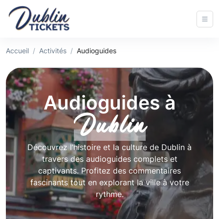
Accueil
Activités
Audioguides
Audioguides à
Dublin
Découvrez l’histoire et la culture de Dublin à
travers des audioguides complets et
captivants. Profitez des commentaires
fascinants tout en explorant la ville à votre
rythme.