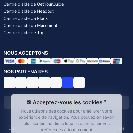
Centre d'aide de GetYourGuide
Centre d'aide de Headout
Centre d'aide de Klook
Centre d'aide de Musement
Centre d'aide de Trip
NOUS ACCEPTONS
NOS PARTENAIRES
🍪 Acceptez-vous les cookies ?
English
Español
Nous utilisons des cookies pour améliorer votre
expérience de navigation.
Vous pouvez en savoir
© Dublin Tickets 2026. Tous droits réservés.
plus sur les mentions légales ou modifier vos
Dublin Tickets est une plateforme indépendante offrant des
préférences à tout moment.